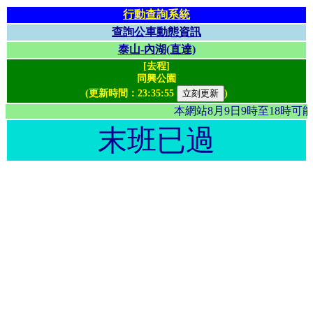
行動查詢系統
查詢公車動態資訊
泰山-內湖(直達)
[去程]
同興公園
(更新時間：
23:35:55
)
本網站8月9日9時至18時
末班已過