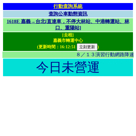
行動查詢系統
查詢公車動態資訊
1618E 嘉義→台北[直達車，不停大林站、中港轉運站、林
口、重陽站]
[去程]
嘉義市轉運中心
(更新時間：
16:12:51
)
８／１３演習行動網路降速影
今日未營運