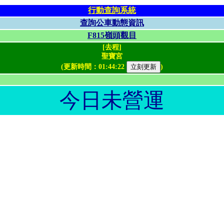
行動查詢系統
查詢公車動態資訊
F815嶺頭觀目
[去程]
聖寶宮
(更新時間：
01:44:22
)
今日未營運