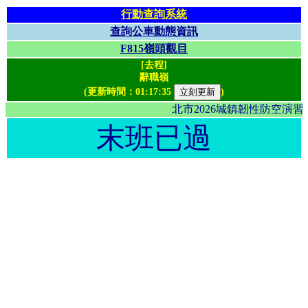
行動查詢系統
查詢公車動態資訊
F815嶺頭觀目
[去程]
辭職嶺
(更新時間：
01:17:35
)
北市2026城鎮韌性防空演
末班已過