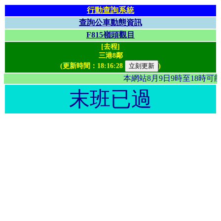
行動查詢系統
查詢公車動態資訊
F815嶺頭觀目
[去程]
三港8鄰
(更新時間：
18:16:28
)
本網站8月9日9時至18時
末班已過