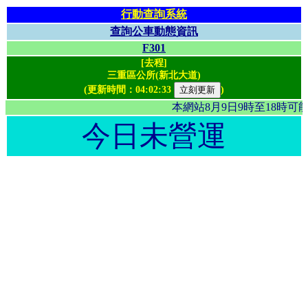
行動查詢系統
查詢公車動態資訊
F301
[去程]
三重區公所(新北大道)
(更新時間：
04:02:33
)
本網站8月9日9時至18時
今日未營運