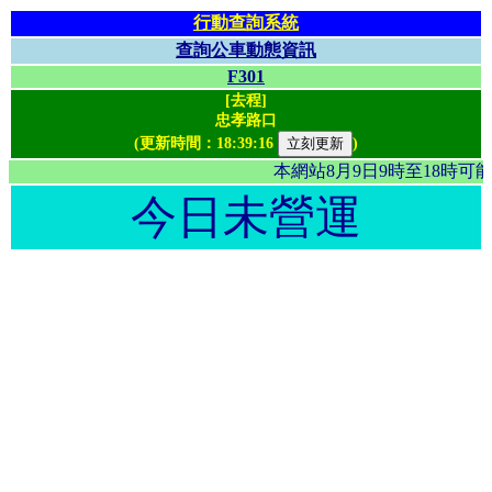
行動查詢系統
查詢公車動態資訊
F301
[去程]
忠孝路口
(更新時間：
18:39:16
)
本網站8月9日9時至18時
今日未營運