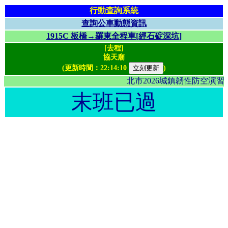
行動查詢系統
查詢公車動態資訊
1915C 板橋→羅東全程車[經石碇深坑]
[去程]
協天廟
(更新時間：
22:14:10
)
北市2026城鎮韌性防空演
末班已過