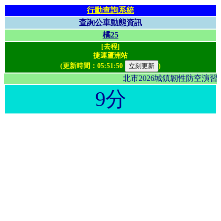
行動查詢系統
查詢公車動態資訊
橘25
[去程]
捷運蘆洲站
(更新時間：
05:51:50
)
北市2026城鎮韌性防空演
9分