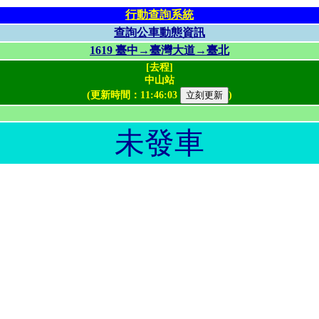
行動查詢系統
查詢公車動態資訊
1619 臺中→臺灣大道→臺北
[去程]
中山站
(更新時間：
11:46:03
)
未發車