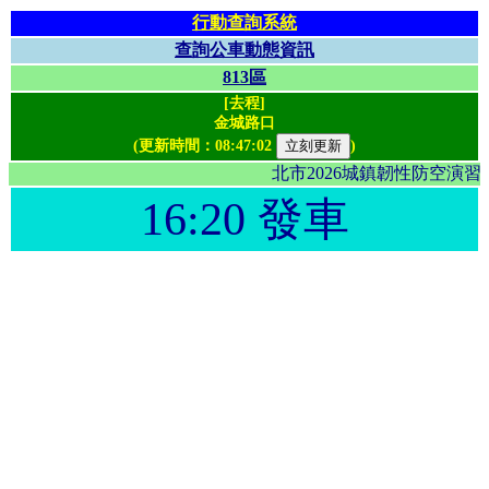
行動查詢系統
查詢公車動態資訊
813區
[去程]
金城路口
(更新時間：
08:47:02
)
北市2026城鎮韌性防空演
16:20 發車