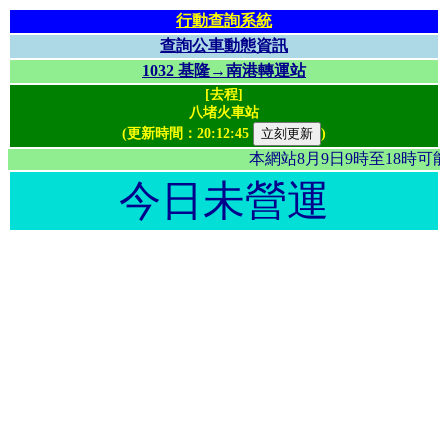
行動查詢系統
查詢公車動態資訊
1032 基隆→南港轉運站
[去程]
八堵火車站
(更新時間：
20:12:45
)
本網站8月9日9時至18時
今日未營運