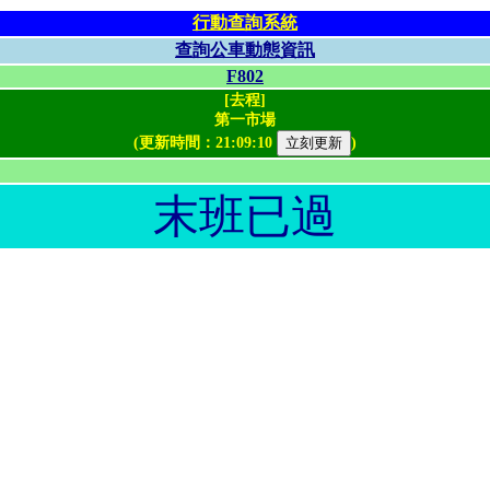
行動查詢系統
查詢公車動態資訊
F802
[去程]
第一市場
(更新時間：
21:09:10
)
末班已過