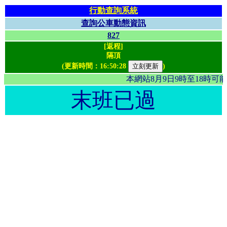
行動查詢系統
查詢公車動態資訊
827
[返程]
隔頂
(更新時間：
16:50:28
)
本網站8月9日9時至18時
末班已過