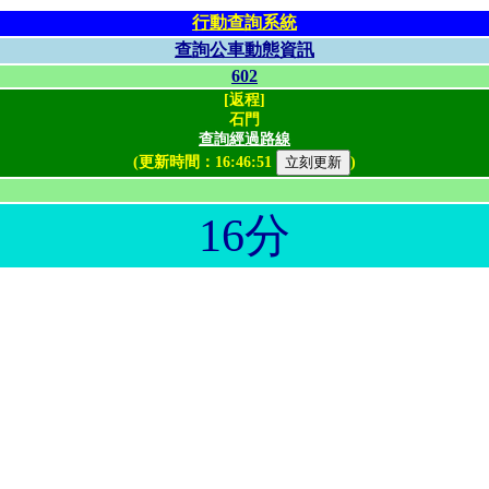
行動查詢系統
查詢公車動態資訊
602
[返程]
石門
查詢經過路線
(更新時間：
16:46:51
)
16分