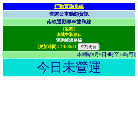
行動查詢系統
查詢公車動態資訊
南軟通勤專車雙和線
[返程]
連城中和路口
查詢經過路線
(更新時間：
13:00:31
)
本網站8月9日9時至18時
今日未營運