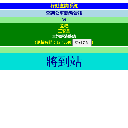
行動查詢系統
查詢公車動態資訊
39
[返程]
三安里
查詢經過路線
(更新時間：
15:47:40
)
將到站