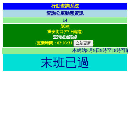
行動查詢系統
查詢公車動態資訊
14
[返程]
重安街口(中正南路)
查詢經過路線
(更新時間：
02:03:31
)
本網站8月9日9時至18時
末班已過