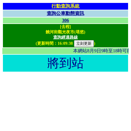
行動查詢系統
查詢公車動態資訊
306
[去程]
饒河街觀光夜市(塔悠)
查詢經過路線
(更新時間：
16:09:38
)
本網站8月9日9時至18時
將到站