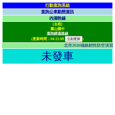
行動查詢系統
查詢公車動態資訊
內湖幹線
[去程]
麗山國中
查詢經過路線
(更新時間：
04:21:09
)
北市2026城鎮韌性防空演
未發車