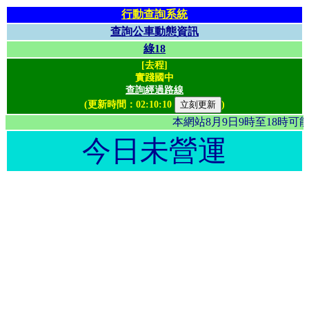
行動查詢系統
查詢公車動態資訊
綠18
[去程]
實踐國中
查詢經過路線
(更新時間：
02:10:10
)
本網站8月9日9時至18時
今日未營運