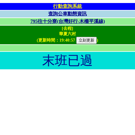
行動查詢系統
查詢公車動態資訊
795往十分寮(台灣好行-木柵平溪線)
[去程]
華夏六村
(更新時間：
19:40:57
)
末班已過