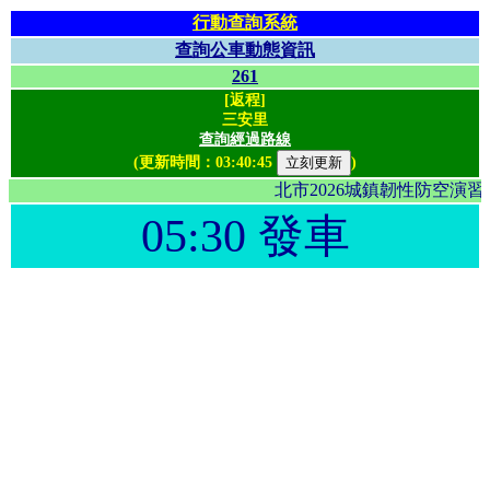
行動查詢系統
查詢公車動態資訊
261
[返程]
三安里
查詢經過路線
(更新時間：
03:40:45
)
北市2026城鎮韌性防空演
05:30 發車