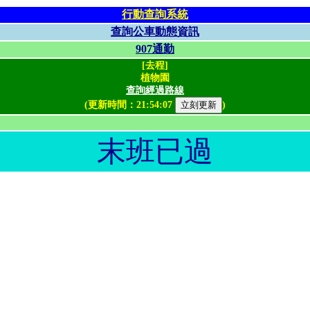
行動查詢系統
查詢公車動態資訊
907通勤
[去程]
植物園
查詢經過路線
(更新時間：
21:54:07
)
末班已過