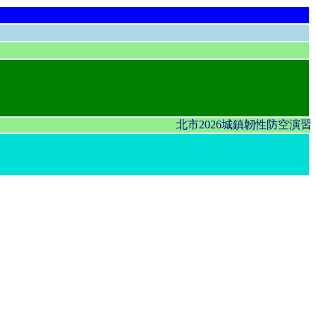
北市2026城鎮韌性防空演