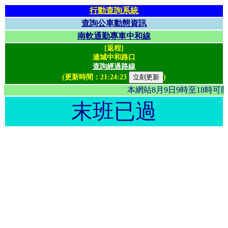
行動查詢系統
查詢公車動態資訊
南軟通勤專車中和線
[返程]
連城中和路口
查詢經過路線
(更新時間：
21:24:23
)
本網站8月9日9時至18時
末班已過