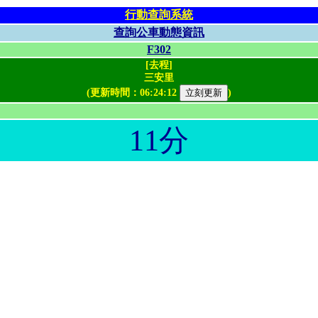
行動查詢系統
查詢公車動態資訊
F302
[去程]
三安里
(更新時間：
06:24:12
)
11分