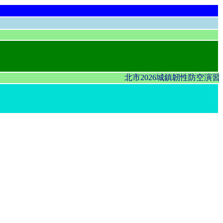
北市2026城鎮韌性防空演